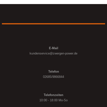
E-Mail
kundenservice@
zwergen-power.de
Telefon
02685/9866844
Telefonzeiten
10:00 - 18:00 Mo-So