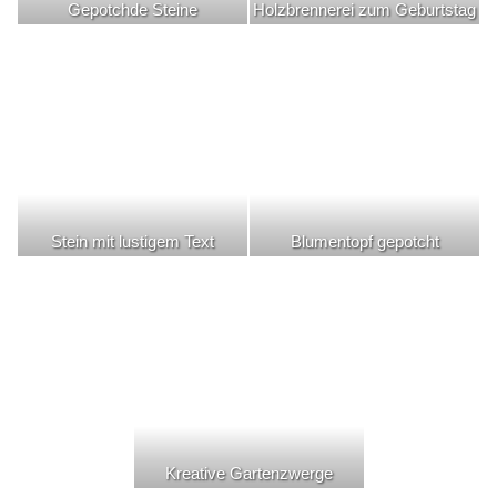
Gepotchde Steine
Holzbrennerei zum Geburtstag
Stein mit lustigem Text
Blumentopf gepotcht
Kreative Gartenzwerge